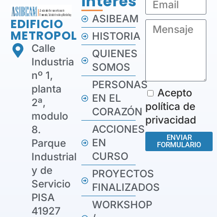
interés
ASIBEAM
EDIFICIO
METROPOL
HISTORIA
Calle
QUIENES
Industria
SOMOS
nº 1,
PERSONAS
planta
Acepto
EN EL
2ª,
política de
CORAZÓN
modulo
privacidad
ACCIONES
8.
ENVIAR
EN
Parque
FORMULARIO
CURSO
Industrial
y de
PROYECTOS
Servicio
FINALIZADOS
PISA
WORKSHOP
41927