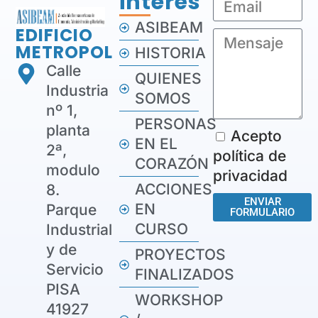
interés
ASIBEAM
EDIFICIO
METROPOL
HISTORIA
Calle
QUIENES
Industria
SOMOS
nº 1,
PERSONAS
planta
Acepto
EN EL
2ª,
política de
CORAZÓN
modulo
privacidad
ACCIONES
8.
ENVIAR
EN
Parque
FORMULARIO
CURSO
Industrial
y de
PROYECTOS
Servicio
FINALIZADOS
PISA
WORKSHOP
41927