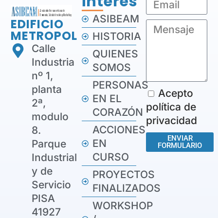
interés
ASIBEAM
EDIFICIO
METROPOL
HISTORIA
Calle
QUIENES
Industria
SOMOS
nº 1,
PERSONAS
planta
Acepto
EN EL
2ª,
política de
CORAZÓN
modulo
privacidad
ACCIONES
8.
ENVIAR
EN
Parque
FORMULARIO
CURSO
Industrial
y de
PROYECTOS
Servicio
FINALIZADOS
PISA
WORKSHOP
41927