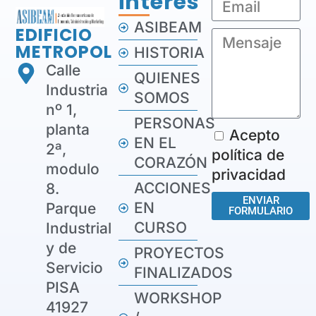
interés
ASIBEAM
EDIFICIO
METROPOL
HISTORIA
Calle
QUIENES
Industria
SOMOS
nº 1,
PERSONAS
planta
Acepto
EN EL
2ª,
política de
CORAZÓN
modulo
privacidad
ACCIONES
8.
ENVIAR
EN
Parque
FORMULARIO
CURSO
Industrial
y de
PROYECTOS
Servicio
FINALIZADOS
PISA
WORKSHOP
41927